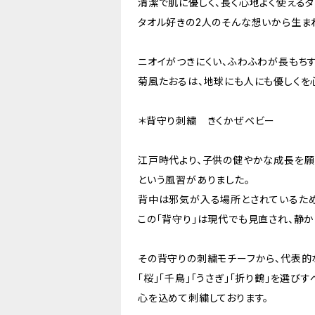
清潔で肌に優しく、長く心地よく使えるタ
タオル好きの2人のそんな想いから生ま
ニオイがつきにくい、ふわふわが長もち
菊風たおるは、地球にも人にも優しくを
＊背守り刺繍 きくかぜベビー
江戸時代より、子供の健やかな成長を願
という風習がありました。
背中は邪気が入る場所とされているため
この「背守り」は現代でも見直され、静か
その背守りの刺繍モチーフから、代表的
「桜」「千鳥」「うさぎ」「折り鶴」を選び
心を込めて刺繍しております。