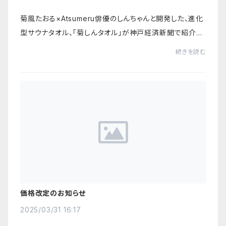
菊風たおる×Atsumeru俳優のしんちゃんと開発した、進化
型サウナタオル、「菊しんタオル」が神戸経済新聞で紹介さ
れました❣️https://kobe.keizai.biz/headline/4017/Ya
続きを読む
hoo!ニュース、Googleニュース、LINEニュース...
価格改定のお知らせ
2025/03/31 16:17