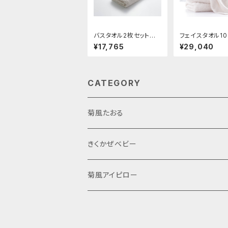
バスタオル2枚セット
フェイスタオル10
(5%OFF)
（セット20%オフ
¥17,765
¥29,040
CATEGORY
菊風たおる
サウナハット
きくかぜベビー
菊しんタオル
菊風アイピロー