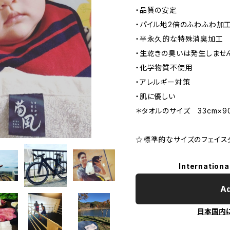
・品質の安定
・パイル地2倍のふわふわ加
・半永久的な特殊消臭加工
・生乾きの臭いは発生しませ
・化学物質不使用
・アレルギー対策
・肌に優しい
＊タオルのサイズ 33cm×9
☆標準的なサイズのフェイス
Internationa
Ad
日本国内