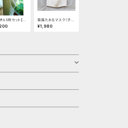
オル5枚セット【セ
菊風たおるマスク（子供
0%オフ】
用）
,200
¥1,980