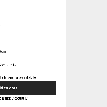
工
ん
0cm
タオルです。
l shipping available
d to cart
にお住まいの方向け