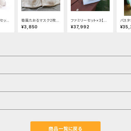
セット
菊風たおるマスク2枚セ
ファミリーセット×3【初
バスタ
】
ット（大人用１、子供用
めての方はコレ】
ット2
¥3,850
¥37,992
¥35
１）
商品一覧に戻る