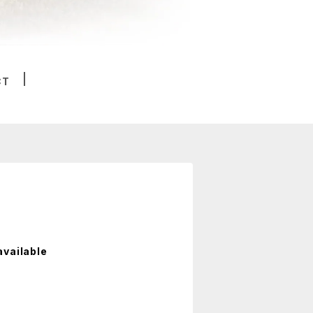
CT
available