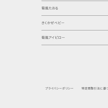
菊風たおる
サウナハット
きくかぜベビー
菊しんタオル
菊風アイピロー
プライバシーポリシー
特定商取引法に基