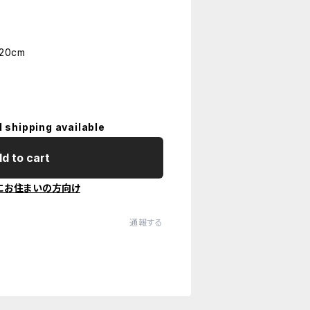
20cm
l shipping available
d to cart
にお住まいの方向け
通報する