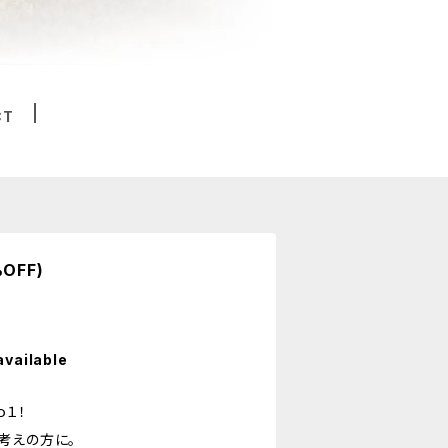
CT
OFF)
available
ｏ１！
考えの方に。