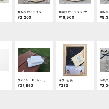
菊風たおるマスク
菊風たおるマスク（大人
菊風た
用10枚セット）
用4枚
¥2,200
¥16,500
¥8,
ファミリーセット×3【初
ギフト包装
菊風た
めての方はコレ】
¥37,992
¥330
¥2,2