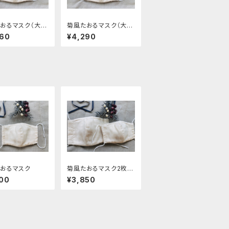
おるマスク（大人
菊風たおるマスク（大人
セット）
用2枚セット）
360
¥4,290
おるマスク
菊風たおるマスク2枚セ
ット（大人用１、子供用
00
¥3,850
１）