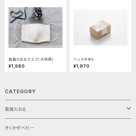
菊風たおるマスク（子供用）
ハンドタオル
¥1,980
¥1,870
CATEGORY
菊風たおる
サウナハット
きくかぜベビー