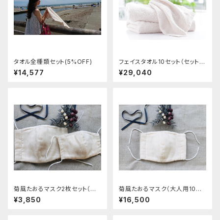
タオル全種類セット(5%OFF)
フェイスタオル10セット（セット2
0%オフ】
¥14,577
¥29,040
菊風たおるマスク2枚セット（大
菊風たおるマスク（大人用10枚
人用１、子供用１）
セット）
¥3,850
¥16,500