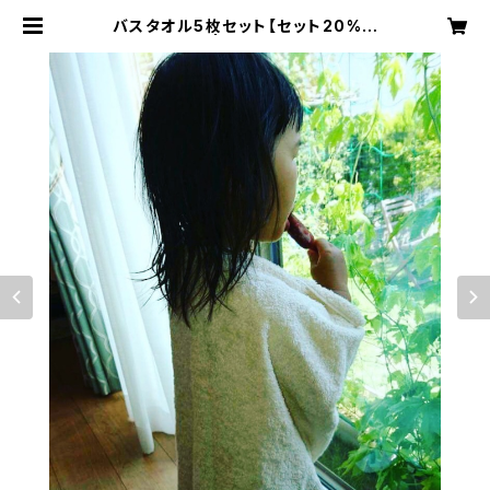
バスタオル5枚セット【セット20%オ
フ】 | 菊風たおる