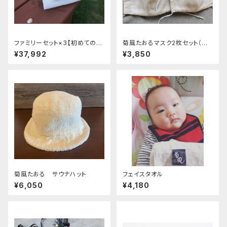
ファミリーセット×3【初めての方
菊風たおるマスク2枚セット（大
はコレ】
人用１、子供用１）
¥37,992
¥3,850
菊風たおる サウナハット
フェイスタオル
¥6,050
¥4,180