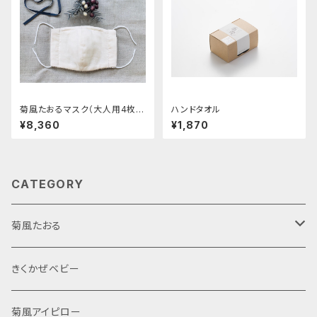
菊風たおるマスク（大人用4枚セ
ハンドタオル
ット）
¥8,360
¥1,870
CATEGORY
菊風たおる
サウナハット
きくかぜベビー
菊しんタオル
菊風アイピロー