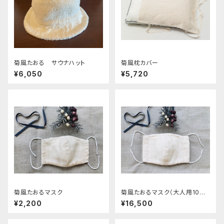
菊風たおる サウナハット
菊風枕カバー
¥6,050
¥5,720
菊風たおるマスク
菊風たおるマスク（大人用10枚
セット）
¥2,200
¥16,500