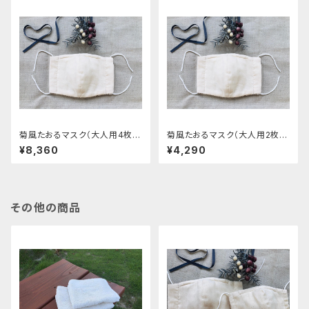
菊風たおるマスク（大人用4枚セ
菊風たおるマスク（大人用2枚セ
ット）
ット）
¥8,360
¥4,290
その他の商品