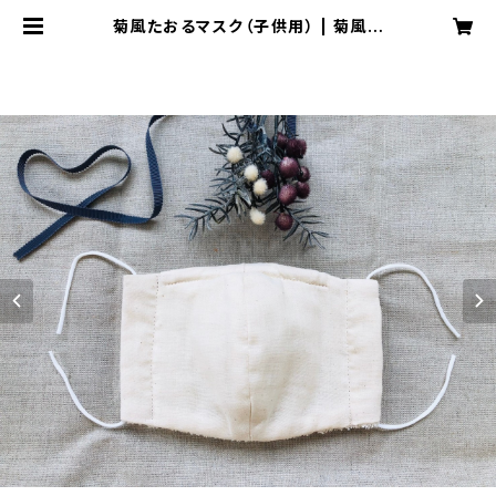
菊風たおるマスク（子供用） | 菊風た
おる