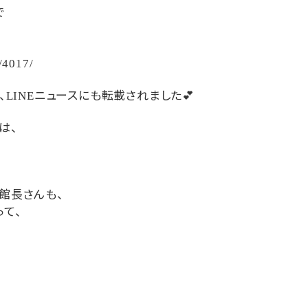
で
e/4017/
、
ニュースにも転載されました
💕
LINE
は、
館長さんも、
て、