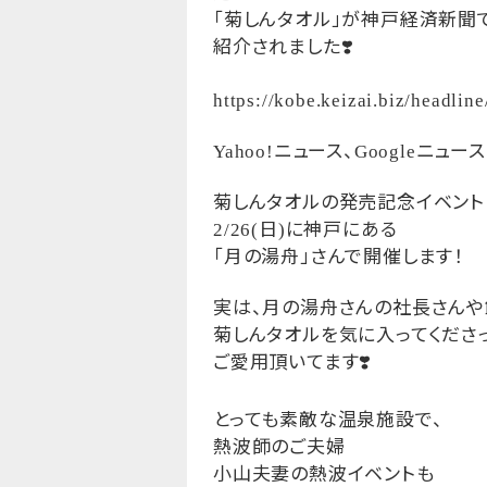
「菊しんタオル」が神戸経済新聞
紹介されました
❣️
https://kobe.keizai.biz/headlin
ニュース、
ニュース
Yahoo!
Google
菊しんタオルの発売記念イベント
日
に神戸にある
2/26(
)
「月の湯舟」さんで開催します！
実は、月の湯舟さんの社長さんや
菊しんタオルを気に入ってくださっ
ご愛用頂いてます
❣️
とっても素敵な温泉施設で、
熱波師のご夫婦
小山夫妻の熱波イベントも